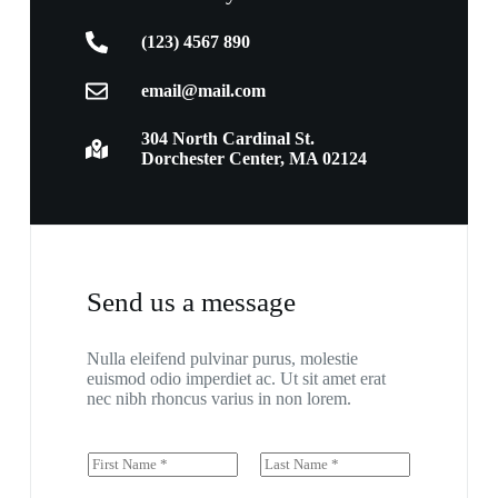
(123) 4567 890
email@mail.com
304 North Cardinal St.
Dorchester Center, MA 02124
Send us a message
Nulla eleifend pulvinar purus, molestie
euismod odio imperdiet ac. Ut sit amet erat
nec nibh rhoncus varius in non lorem.
N
a
First
Last
m