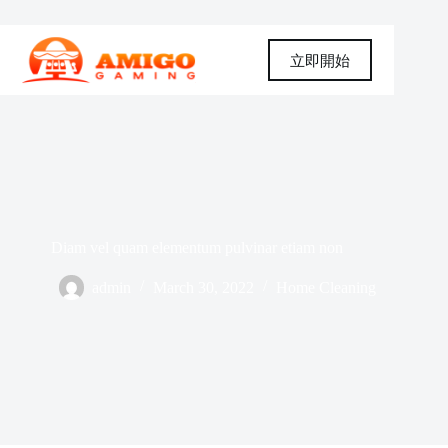
Skip
to
content
立即開始
Diam vel quam elementum pulvinar etiam non
admin
March 30, 2022
Home Cleaning