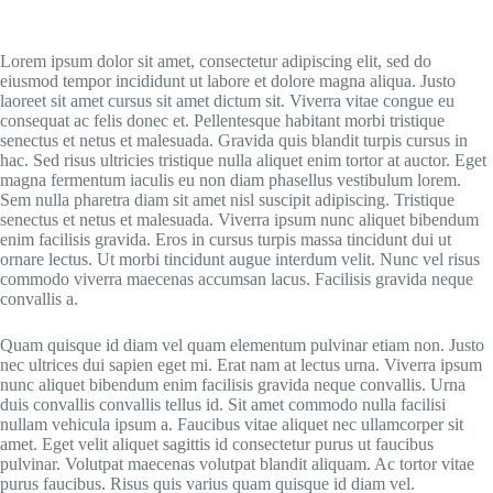
Lorem ipsum dolor sit amet, consectetur adipiscing elit, sed do
eiusmod tempor incididunt ut labore et dolore magna aliqua. Justo
laoreet sit amet cursus sit amet dictum sit. Viverra vitae congue eu
consequat ac felis donec et. Pellentesque habitant morbi tristique
senectus et netus et malesuada. Gravida quis blandit turpis cursus in
hac. Sed risus ultricies tristique nulla aliquet enim tortor at auctor. Eget
magna fermentum iaculis eu non diam phasellus vestibulum lorem.
Sem nulla pharetra diam sit amet nisl suscipit adipiscing. Tristique
senectus et netus et malesuada. Viverra ipsum nunc aliquet bibendum
enim facilisis gravida. Eros in cursus turpis massa tincidunt dui ut
ornare lectus. Ut morbi tincidunt augue interdum velit. Nunc vel risus
commodo viverra maecenas accumsan lacus. Facilisis gravida neque
convallis a.
Quam quisque id diam vel quam elementum pulvinar etiam non. Justo
nec ultrices dui sapien eget mi. Erat nam at lectus urna. Viverra ipsum
nunc aliquet bibendum enim facilisis gravida neque convallis. Urna
duis convallis convallis tellus id. Sit amet commodo nulla facilisi
nullam vehicula ipsum a. Faucibus vitae aliquet nec ullamcorper sit
amet. Eget velit aliquet sagittis id consectetur purus ut faucibus
pulvinar. Volutpat maecenas volutpat blandit aliquam. Ac tortor vitae
purus faucibus. Risus quis varius quam quisque id diam vel.