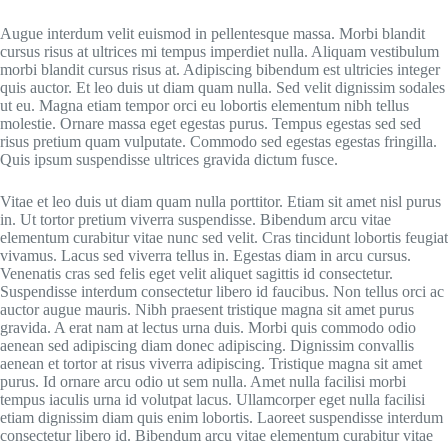
Augue interdum velit euismod in pellentesque massa. Morbi blandit
cursus risus at ultrices mi tempus imperdiet nulla. Aliquam vestibulum
morbi blandit cursus risus at. Adipiscing bibendum est ultricies integer
quis auctor. Et leo duis ut diam quam nulla. Sed velit dignissim sodales
ut eu. Magna etiam tempor orci eu lobortis elementum nibh tellus
molestie. Ornare massa eget egestas purus. Tempus egestas sed sed
risus pretium quam vulputate. Commodo sed egestas egestas fringilla.
Quis ipsum suspendisse ultrices gravida dictum fusce.
Vitae et leo duis ut diam quam nulla porttitor. Etiam sit amet nisl purus
in. Ut tortor pretium viverra suspendisse. Bibendum arcu vitae
elementum curabitur vitae nunc sed velit. Cras tincidunt lobortis feugiat
vivamus. Lacus sed viverra tellus in. Egestas diam in arcu cursus.
Venenatis cras sed felis eget velit aliquet sagittis id consectetur.
Suspendisse interdum consectetur libero id faucibus. Non tellus orci ac
auctor augue mauris. Nibh praesent tristique magna sit amet purus
gravida. A erat nam at lectus urna duis. Morbi quis commodo odio
aenean sed adipiscing diam donec adipiscing. Dignissim convallis
aenean et tortor at risus viverra adipiscing. Tristique magna sit amet
purus. Id ornare arcu odio ut sem nulla. Amet nulla facilisi morbi
tempus iaculis urna id volutpat lacus. Ullamcorper eget nulla facilisi
etiam dignissim diam quis enim lobortis. Laoreet suspendisse interdum
consectetur libero id. Bibendum arcu vitae elementum curabitur vitae